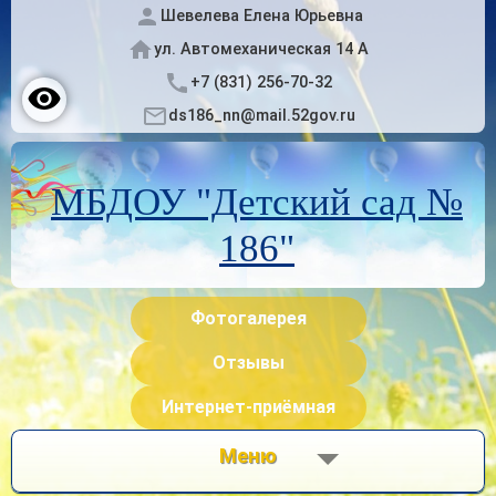
Шевелева Елена Юрьевна
ул. Автомеханическая 14 А
+7 (831) 256-70-32
ds186_nn@mail.52gov.ru
МБДОУ "Детский сад №
186"
Фотогалерея
Отзывы
Интернет-приёмная
Меню