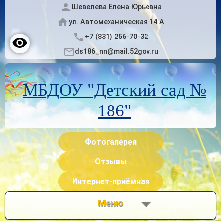
Шевелева Елена Юрьевна
ул. Автомеханическая 14 А
+7 (831) 256-70-32
ds186_nn@mail.52gov.ru
МБДОУ "Детский сад №
186"
Фотогалерея
Отзывы
Интернет-приёмная
Меню