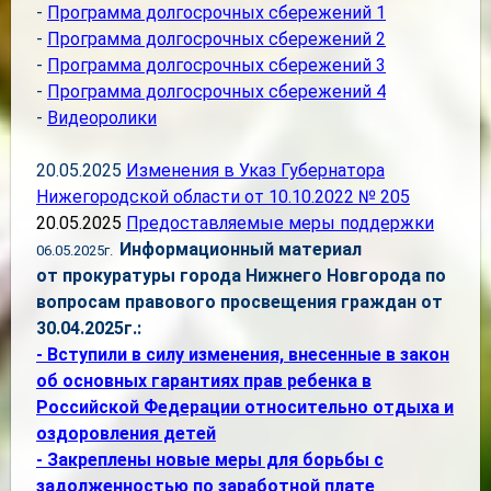
-
Программа долгосрочных сбережений 1
-
Программа долгосрочных сбережений 2
-
Программа долгосрочных сбережений 3
-
Программа долгосрочных сбережений 4
-
Видеоролики
20.05.2025
Изменения в Указ Губернатора
Нижегородской области от 10.10.2022 № 20
5
20.05.2025
Предоставляемые меры поддержки
Информационный материал
06.05.2025г.
от прокуратуры города Нижнего Новгорода по
вопросам правового просвещения граждан от
30.04.2025г.:
- Вступили в силу изменения, внесенные в закон
об основных гарантиях прав ребенка в
Российской Федерации относительно отдыха и
оздоровления детей
- Закреплены новые меры для борьбы с
задолженностью по заработной плате