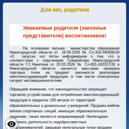
Для вас, родители
Уважаемые родители (законные
представители) воспитанников!
На основании письма министерства образования
Нижегородской области от 16.04.2026 № Сл-316-345936/26
«О запуске чат бота» информируем о том, что в
соответствии с поручением Губернатора Нижегородской
области Г.С.Никитина от 20.03.2026 № Сл-001-243327/26 в
Нижегородской области начнется массовая проверка
торговых точек на предмет законности реализации
никотиносодержащей продукции, в том числе электронных
сигарет несовершеннолетним.
Обращаем внимание, что законодательство запрещает
торговлю устройствами для потребления никотинсодержащей
продукции в пределах 100 метров от территорий
образовательных и дошкольных учреждений. Продажа вейпов
вблизи спортивных секций, имеющих образовательную
лицензию, также является неправомерной. Необходимо
пресекать деятельность недобросовестных
предпринимателей, закрывая нелегальные точки продажи