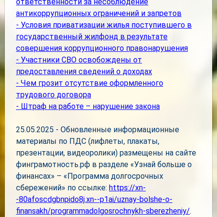
ответственности за несоблюдение
антикоррупционных ограничений и запретов
- Условия приватизации жилья поступившего в
государственный жилфонд в результате
совершения коррупционного правонарушения
- Участники СВО освобождены от
предоставления сведений о доходах
- Чем грозит отсутствие оформленного
трудового договора
- Штраф на работе – нарушение закона
25.05.2025 -
Обновленные информационные
материалы по ПДС (лифлеты, плакаты,
презентации, видеоролики) размещены на сайте
финграмотность.рф в разделе «Узнай больше о
финансах» – «Программа долгосрочных
сбережений» по ссылке:
https://xn-
-80afoscdgbnpido8j.xn--p1ai/uznay-bolshe-o-
finansakh/programmadolgosrochnykh-sberezheniy/
.