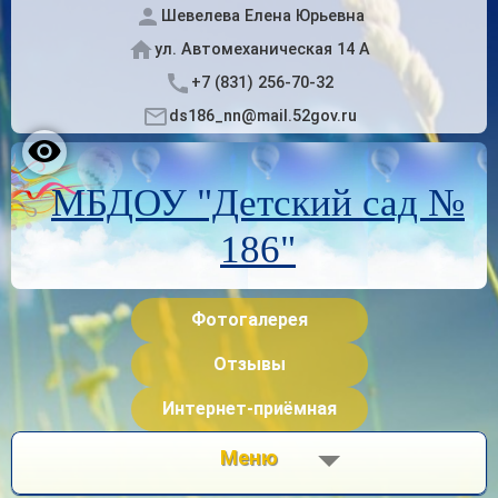
Шевелева Елена Юрьевна
ул. Автомеханическая 14 А
+7 (831) 256-70-32
ds186_nn@mail.52gov.ru
МБДОУ "Детский сад №
186"
Фотогалерея
Отзывы
Интернет-приёмная
Меню